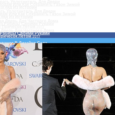
ть Уплотнитель Для Двери
одам Или Как Сохранить Газон Зимой
гляд Из Истории
 Дверь Для Частного Дома
 Рабицы Своими Руками
ричесок Летом 2017
ание В Дизайне Сада