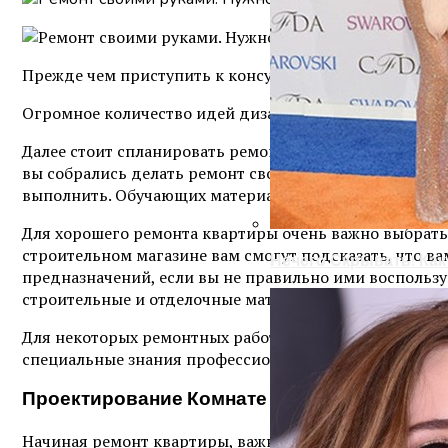
Прежде чем приступить к консультациям по ремонту 
Огромное количество идей дизайнов квартиры вы може
Далее стоит спланировать ремонт квартиры. Пошагово 
вы собрались делать ремонт своими руками, то вам н
выполнить. Обучающих материалов, видео уроков по ре
Для хорошего ремонта квартиры очень важно выбрать к
строительном магазине вам смогут подсказать, что ва
Нечего Скрывать! Ка
предназначений, если вы не правильно ими воспользу
строительные и отделочные материалы. Опять таки, 
Для некоторых ремонтных работ вам все же придётся н
специальные знания профессионалов, и в таких случая
Проектирование Комнате
Начиная ремонт квартиры, важно еще до его начала с