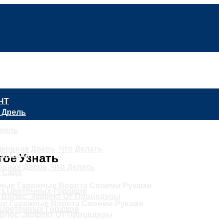
НТ
рель
гое Узнать
нная Дверь, Что Делать
 Сада
е Гаражные Ворота Своими Руками
з Цветочных Горшков
олос: Эффект От Процедуры