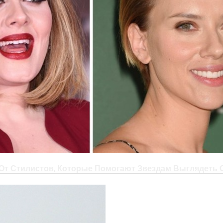
дки теплого пола.
 или вы во время ремонта измените свои планы, может по
дки будет достаточно сложно добраться, так как она ок
льшие теплопотери, перегрев и полный выход из строя с 
дизайн-проекта, который будет включать в себя и стиль
оступ к распределительной коробки и правильное распол
 бумагу или плану в компьютере, в дальнейшем вам не 
 и заново заливать пол.
 От Стилистов, Которые Помогают Звездам Выглядеть