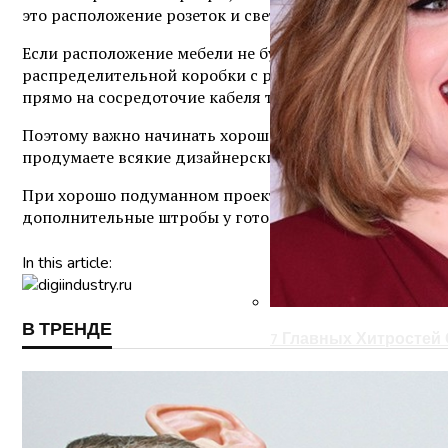
это расположение розеток и светильников еще до укла
Если расположение мебели не будет продумано за ранее
распределительной коробки с разводкой электропрово
прямо на сосредоточие кабеля теплого пола, а это бо
Поэтому важно начинать хороший ремонт с грамотного 
продумаете всякие дизайнерские мелочи, такие как д
При хорошо подуманном проекте, зафиксированном на
дополнительные штробы у готовой стене или вскрывать
In this article:
В ТРЕНДЕ
7 Главных Хитростей