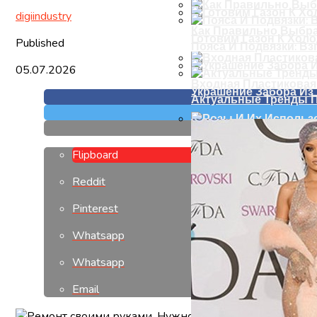
digiindustry
Как Правильно Выбра
Готовим Газон К Хол
Published
Пояса И Подвязки: Вз
05.07.2026
Входная Пластиковая
Украшение Забора Из
Актуальные Тренды П
Розы И Их Использов
Flipboard
Reddit
Pinterest
Whatsapp
Whatsapp
Email