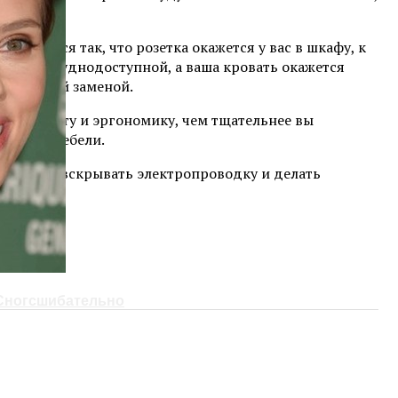
лучиться так, что розетка окажется у вас в шкафу, к
ажется труднодоступной, а ваша кровать окажется
трудоемкой заменой.
, и красоту и эргономику, чем тщательнее вы
ожение мебели.
придется вскрывать электропроводку и делать
 Сногсшибательно