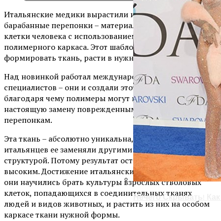
Итальянские медики вырастили искусственные
барабанные перепонки – материалом стали стволовые
клетки человека с использованием особого
полимерного каркаса. Этот шаблон помогает клеткам
формировать ткань, расти в нужном направлении.
Над новинкой работал международный коллектив
специалистов – они и создали этот материал,
благодаря чему полимеры могут помочь вырастить
настоящую замену поврежденным барабанным
перепонкам.
Эта ткань – абсолютно уникальна, до изобретения
итальянцев ее заменяли другими тканями с другой
структурой. Потому результат оставался не очень
высоким. Достижение итальянских медиков в том, что
они научились брать культуры взрослых стволовых
клеток, попадающихся в соединительных тканях
Нечего Скрывать! Ка
людей и видов животных, и растить из них на особом
каркасе ткани нужной формы.