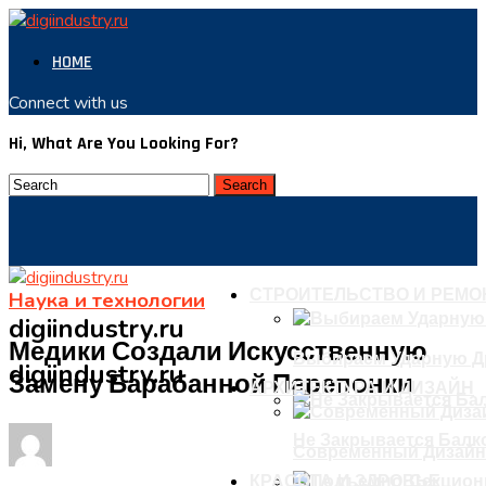
HOME
Connect with us
Hi, What Are You Looking For?
СТРОИТЕЛЬСТВО И РЕМО
Наука и технологии
digiindustry.ru
Медики Создали Искусственную
Выбираем Ударную Д
digiindustry.ru
Замену Барабанной Перепонки
АРХИТЕКТУРА И ДИЗАЙН
Не Закрывается Балко
Современный Дизайн
КРАСОТА И ЗДРОВЬЕ