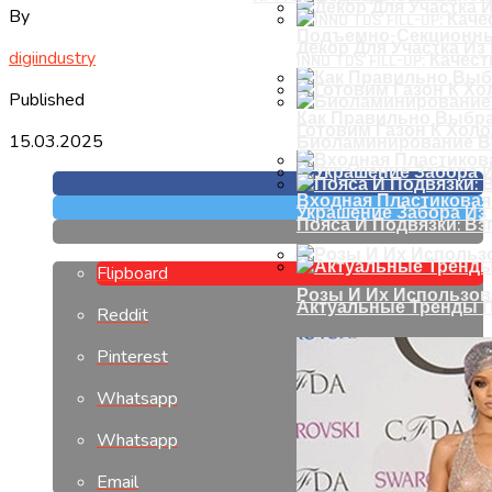
By
Подъемно-Секционны
Декор Для Участка И
digiindustry
INNO TDS FILL-UP: Кач
Published
Как Правильно Выбра
Готовим Газон К Хол
15.03.2025
Биоламинирование В
Входная Пластиковая
Украшение Забора Из
Пояса И Подвязки: Вз
Flipboard
Розы И Их Использов
Актуальные Тренды П
Reddit
Pinterest
Whatsapp
Whatsapp
Email