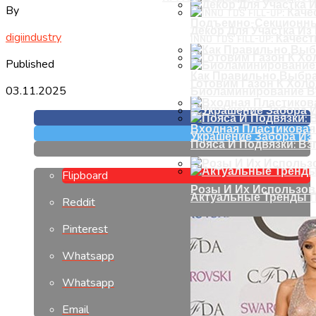
By
Подъемно-Секционны
Декор Для Участка И
digiindustry
INNO TDS FILL-UP: Кач
Published
Как Правильно Выбра
Готовим Газон К Хол
03.11.2025
Биоламинирование В
Входная Пластиковая
Украшение Забора Из
Пояса И Подвязки: Вз
Flipboard
Розы И Их Использов
Актуальные Тренды П
Reddit
Pinterest
Whatsapp
Whatsapp
Email