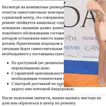
Несмотря на компактные размеры и возможность
отнести самостоятельно неисправный ноутбук в
сервисный центр, это совершенно не означает, что его
ремонт обойдется владельцу гораздо дешевле. В
основном «львиную долю» конечной стоимости
подобного обслуживания составляет цена на запчасть,
которую установили вместо вышедшей из строя
детали. Практичным подходом к разрешению данной
ситуации будет самостоятельная покупка всего
необходимого у поставщика (каталог для выбора :
По доступной (не увеличенной в разы сетью
перекупщиков) цене.
С гарантией оригинальности и соответствия
необходимым техническим параметрам.
С быстрой доставкой по указанному покупателем
адресу или почтовой бандеролью.
Нечего Скрывать! Ка
После получения запчасти, можно вызвать мастера на
дом или обратиться в центр по ремонту