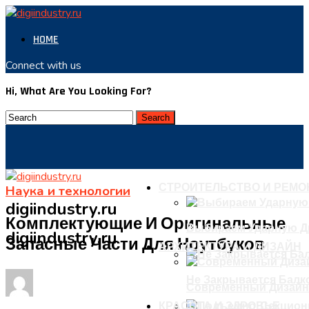
HOME
Connect with us
Hi, What Are You Looking For?
СТРОИТЕЛЬСТВО И РЕМО
Наука и технологии
digiindustry.ru
Комплектующие И Оригинальные
Выбираем Ударную Д
digiindustry.ru
Запасные Части Для Ноутбуков
АРХИТЕКТУРА И ДИЗАЙН
Не Закрывается Балко
Современный Дизайн
КРАСОТА И ЗДРОВЬЕ