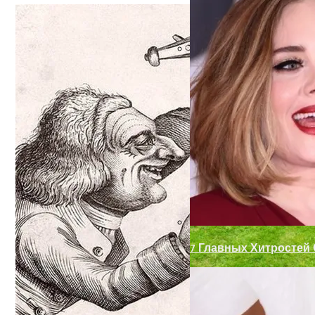
Ручка-Защелка Для М
Декор Для Участка И
7 Главных Хитростей