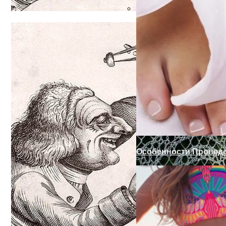
Запоры На Гаражные
Готовим Газон К Хол
Особенности Провед