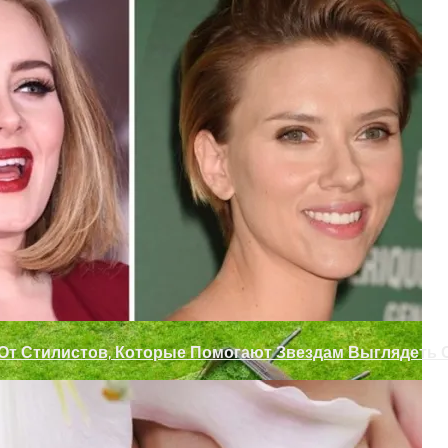
ежкомнатных Дверей
з Цветочных Горшков
 От Стилистов, Которые Помогают Звездам Выглядеть