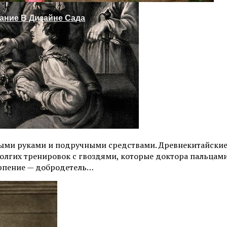
ание В Дизайне Сада
олыми руками и подручными средствами. Древнекитайски
долгих тренировок с гвоздями, которые доктора пальцам
ерпение — добродетель…