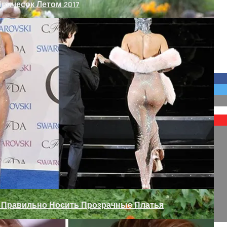
ричесок Летом 2017
Межкомнатных Дверей
 Сада
к Правильно Носить Прозрачные Платья