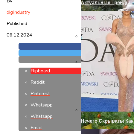
By
Актуальные Тренды П
digiindustry
Published
06.12.2024
Замки С Ручкой Для 
Flipboard
Современный Дизайн
Reddit
Pinterest
Whatsapp
Whatsapp
Нечего Скрывать! Ка
Email