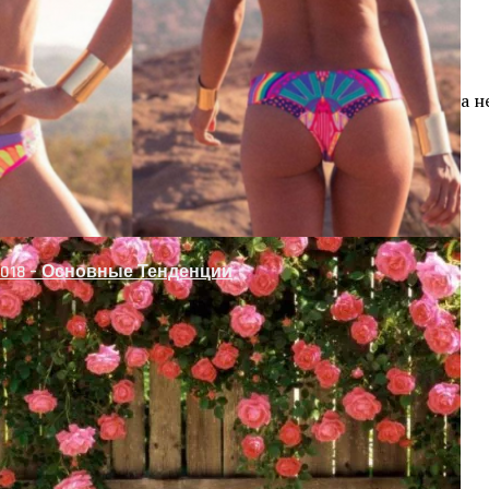
о Проема Без Двери
 Рабицы Своими Руками
то делать. Сейчас мы знаем, что в кабинете стоматолога н
.
то живем в XXI веке.
018 – Основные Тенденции
емов Без Дверей