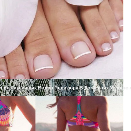
 Ворота Своими Руками
одам Или Как Сохранить Газон Зимой
ения Различных Видов Педикюра В Домашних Условия