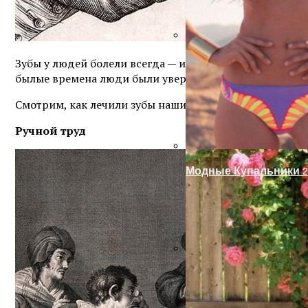
Оформление Дверног
Украшение Забора Из
Зубы у людей болели всегда — и с этим надо было что-
былые времена люди были уверены прямо в обратном
Смотрим, как лечили зубы наши предки, и радуемся, ч
Ручной труд
Модные Купальники 2
Отделка Дверных Про