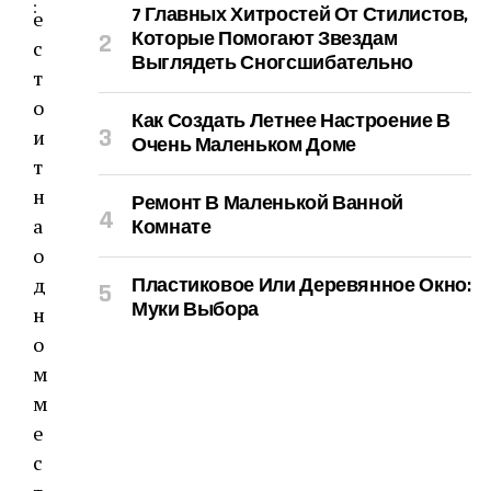
:
7 Главных Хитростей От Стилистов,
е
Которые Помогают Звездам
с
Выглядеть Сногсшибательно
т
о
Как Создать Летнее Настроение В
и
Очень Маленьком Доме
т
н
Ремонт В Маленькой Ванной
а
Комнате
о
д
Пластиковое Или Деревянное Окно:
Муки Выбора
н
о
м
м
е
с