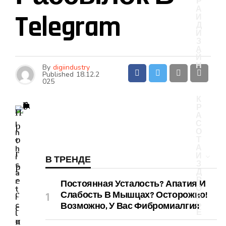
Р
А
Telegram
И
Д
И
З
А
Й
Н
By
digiindustry
Published
18.12.2
025
К
Р
П
А
С
I
р
О
n
о
Т
t
А
h
г
И
i
В ТРЕНДЕ
З
s
р
Д
a
е
Р
r
Постоянная Усталость? Апатия И
О
t
с
Слабость В Мышцах? Осторожно!
В
i
Ь
c
Возможно, У Вас Фибромиалгия
с
Е
l
н
e