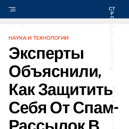
СТ
Р
О
ИТ
ЕЛ
Ь
СТ
НАУКА И ТЕХНОЛОГИИ
В
О
Эксперты
И
РЕ
М
О
Объяснили,
НТ
Как Защитить
А
Р
Х
Себя От Спам-
И
Т
Е
К
Рассылок В
Т
У