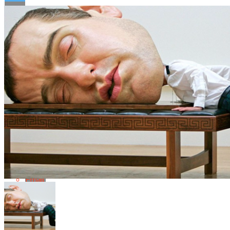
Flipboard
Reddit
Pinterest
Whatsapp
Whatsapp
Email