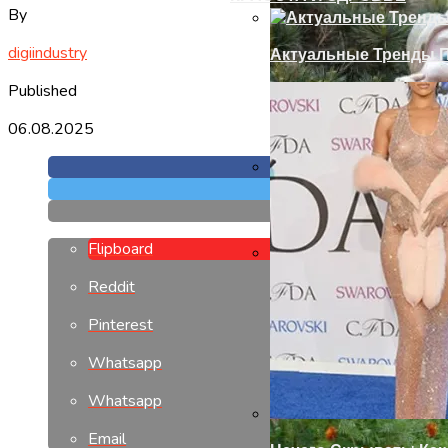
By
digiindustry
Актуальные Тренды П
Published
06.08.2025
Как Сделать Дверной
Flipboard
Reddit
Современный Дизайн
Pinterest
Whatsapp
Whatsapp
Email