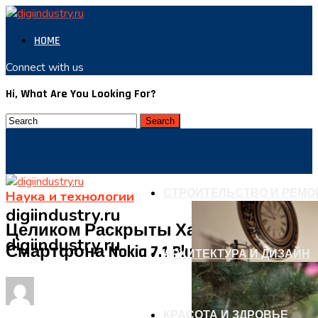
HOME
Connect with us
Hi, What Are You Looking For?
СТРОИТЕЛЬСТВО И РЕМО
Наука и технологии
digiindustry.ru
Целиком Раскрыты Характеристики
digiindustry.ru
Смартфона Nokia 7.1 Plus
АРХИТЕКТУРА И ДИЗАЙН
КРАСОТА И ЗДРОВЬЕ