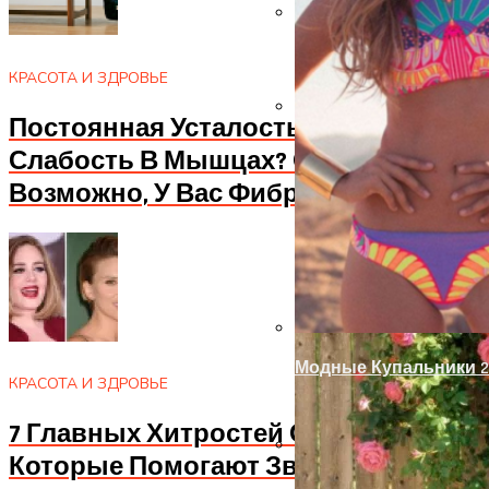
Замки С Ручкой Для 
КРАСОТА И ЗДРОВЬЕ
Постоянная Усталость? Апатия И
Украшение Забора Из
Слабость В Мышцах? Осторожно!
Возможно, У Вас Фибромиалгия
Модные Купальники 2
КРАСОТА И ЗДРОВЬЕ
7 Главных Хитростей От Стилистов,
Которые Помогают Звездам
Ручка-Защелка Для М