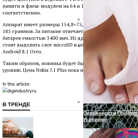
памяти и флеш-модулем на 64 и 128 Гб
соответственно.
Аппарат имеет размеры 154,8×75,76×7,97 мм и весит
185 граммов. За питание отвечает аккумуляторная
Установка Доборов Н
батарея емкостью 3400 мач. Из других характеристик
стоит выделить слот microSD и операционную систему
Android 8.1 Oreo.
Готовим Газон К Хол
Таким образом, новинка будет быть частью к среднему
уровню. Цена Nokia 7.1 Plus пока не называется.
In this article:
В ТРЕНДЕ
Особенности Провед
Условиях