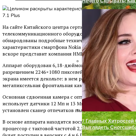
Нечего Скрывать! Ка
На сайте Китайского центра сертификации
телекоммуникационного оборудования (TENAA)
обнародованы подробные технические
Ремонт Металлически
характеристики смартфона Nokia 7.1 Plus, который
вскоре представит компания HMD Global.
Аппарат оборудован 6,18-дюймовым дисплеем с
разрешением 2246×1080 пикселей. В верхней части
Декор Для Участка И
экрана имеется декольте: в нем расположена 20-
мегапиксельная фронтальная камера.
Основная сдвоенная камера с оптикой Carl Zeiss
использует датчики 12 Мп и 13 Мп. Кроме того, сзади
установлен сканер отпечатков пальцев.
7 Главных Хитростей
В основе аппарата находится восьмиядерный
Выглядеть Сногсшиб
процессор с тактовой частотой 2,2 ГГц. Смартфон
будет доступен в версиях с 4 и 6 Гб оперативной