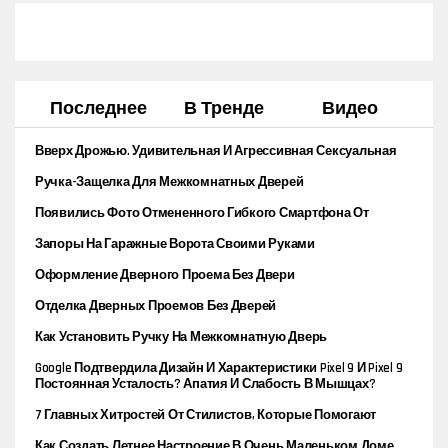
Последнее
В Тренде
Видео
Вверх Дрожью. Удивительная И Агрессивная Сексуальная
Жизнь Редких Лягушек Дарвина
Ручка-Защелка Для Межкомнатных Дверей
Появились Фото Отмененного Гибкого Смартфона От
Microsoft
Запоры На Гаражные Ворота Своими Руками
Оформление Дверного Проема Без Двери
Отделка Дверных Проемов Без Дверей
Как Установить Ручку На Межкомнатную Дверь
Google Подтвердила Дизайн И Характеристики Pixel 9 И Pixel 9
Pro Fold
Постоянная Усталость? Апатия И Слабость В Мышцах?
Осторожно! Возможно, У Вас Фибромиалгия
7 Главных Хитростей От Стилистов, Которые Помогают
Звездам Выглядеть Сногсшибательно
Как Создать Летнее Настроение В Очень Маленьком Доме