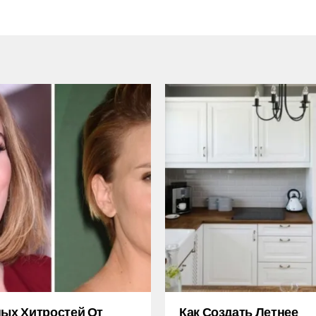
ных Хитростей От
Как Создать Летнее