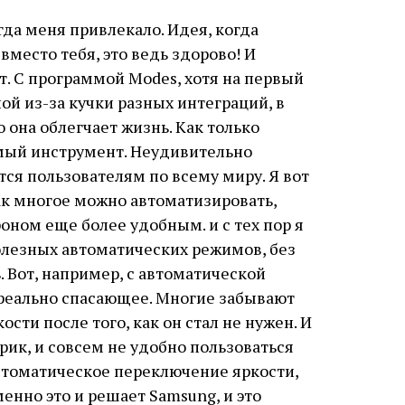
гда меня привлекало. Идея, когда
вместо тебя, это ведь здорово! И
т. С программой Modes, хотя на первый
ой из-за кучки разных интеграций, в
 она облегчает жизнь. Как только
мый инструмент. Неудивительно
тся пользователям по всему миру. Я вот
ак многое можно автоматизировать,
оном еще более удобным. и с тех пор я
олезных автоматических режимов, без
 Вот, например, с автоматической
о реально спасающее. Многие забывают
ти после того, как он стал не нужен. И
арик, и совсем не удобно пользоваться
автоматическое переключение яркости,
менно это и решает Samsung, и это